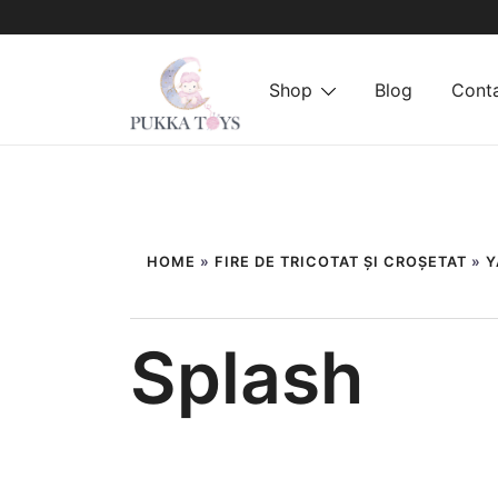
Shop
Blog
Cont
Sari
PukkaToys
la
conținut
HOME
»
FIRE DE TRICOTAT ȘI CROȘETAT
»
Y
Splash