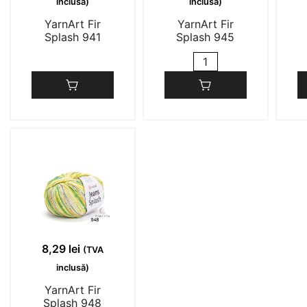
inclusă)
inclusă)
YarnArt Fir
YarnArt Fir
Splash 941
Splash 945
Cantitate
YarnArt
Fir
Splash
945
8,29
lei
(TVA
inclusă)
YarnArt Fir
Splash 948