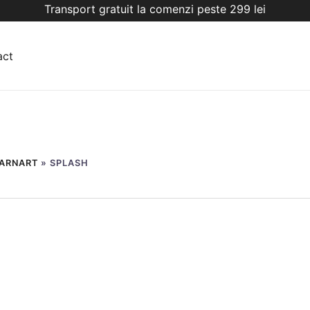
Transport gratuit la comenzi peste 299 lei
act
ARNART
»
SPLASH