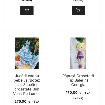
inclusă)
inclusă)
Jucării cadou
Păpușă Croșetată
bebeluși/Botez
Tip Balerină
set 3 jucării
Georgia
croșetate Bun
170,00
lei
Venit Pe Lume !
(TVA
inclusă)
275,00
lei
(TVA