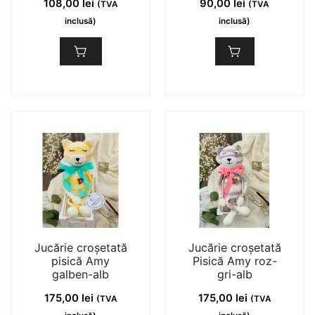
108,00
lei
90,00
lei
(TVA
(TVA
inclusă)
inclusă)
Jucărie croșetată
Jucărie croșetată
pisică Amy
Pisică Amy roz-
galben-alb
gri-alb
175,00
lei
175,00
lei
(TVA
(TVA