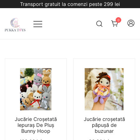
Sari
Transport gratuit la comenzi peste 299 lei
la
conținut
0
PukkaToys
Jucărie Croșetată
Jucărie croșetată
Iepuraș De Pluș
păpușă de
Bunny Hoop
buzunar