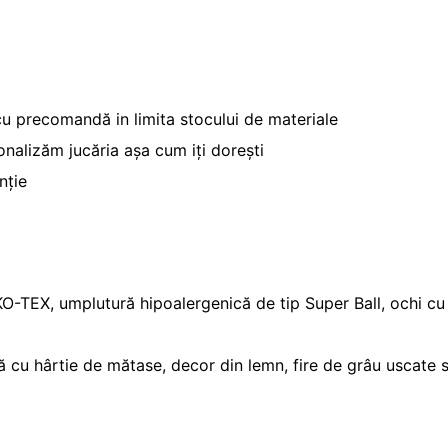
cu precomandă in limita stocului de materiale
onalizăm jucăria așa cum iți dorești
nție
O-TEX, umplutură hipoalergenică de tip Super Ball, ochi cu s
ă cu hârtie de mătase, decor din lemn, fire de grâu uscate si