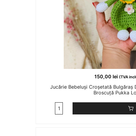
150,00
lei
(TVA inc
Jucărie Bebeluși Croșetată Bulgăraș D
Broscuță Pukka L
Cantitate
Jucărie
Bebeluși
Croșetată
Bulgăraș