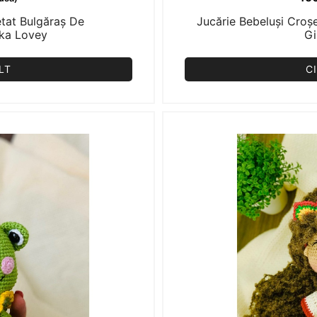
etat Bulgăraș De
Jucărie Bebeluși Croșe
kka Lovey
Gi
LT
C