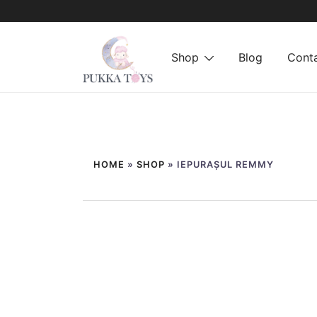
Shop
Blog
Cont
PukkaToys
Sari
la
HOME
»
SHOP
»
IEPURAȘUL REMMY
conținut