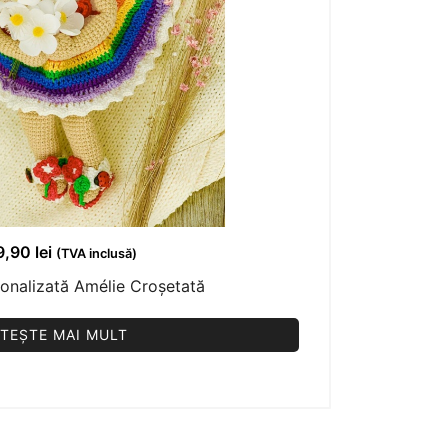
9,90
lei
(TVA inclusă)
onalizată Amélie Croșetată
ITEȘTE MAI MULT