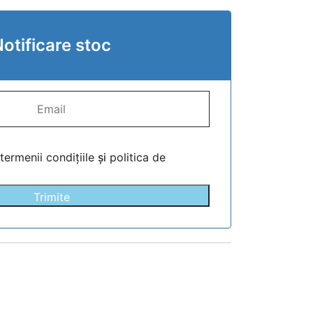
otificare stoc
termenii condițiile
și
politica de
Trimite