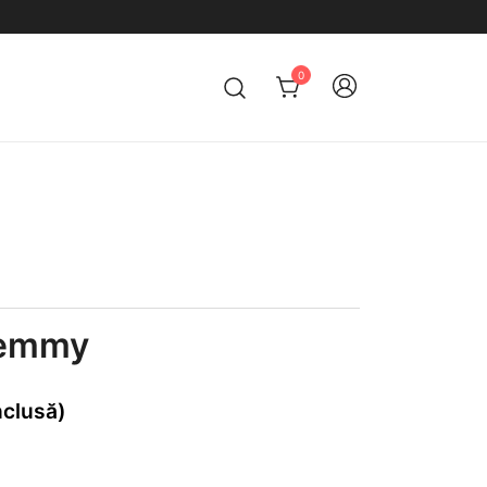
0
Remmy
nclusă)