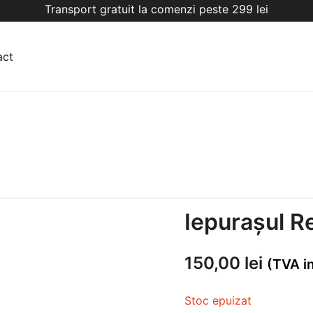
Transport gratuit la comenzi peste 299 lei
act
Iepurașul 
150,00
lei
(TVA i
Stoc epuizat