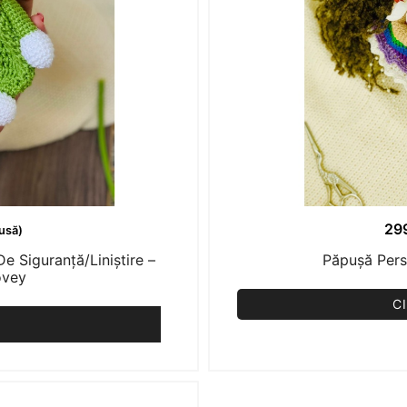
29
lusă)
e Siguranță/Liniștire –
Păpușă Pers
ovey
C