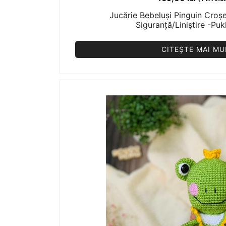
Jucărie Bebeluși Pinguin Croș
Siguranță/Liniștire -Pu
CITEȘTE MAI MU