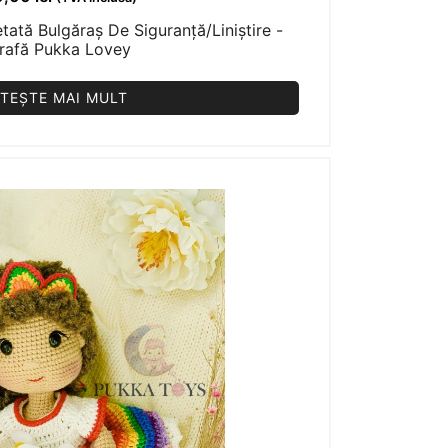
tată Bulgăraș De Siguranță/Liniștire -
rafă Pukka Lovey
ITEȘTE MAI MULT