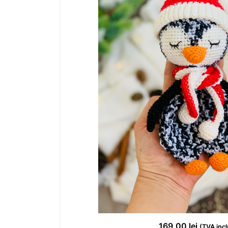
169,00
lei
(TVA incl