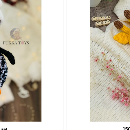
15
usă)