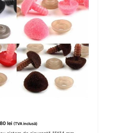
,80
lei
(TVA inclusă)