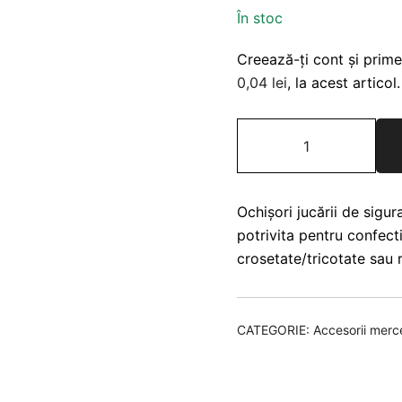
În stoc
Creează-ți cont și prime
0,04
lei
, la acest articol.
Cantitate
Ochișori
jucării
de
Ochișori jucării de sig
siguranta
potrivita pentru confecti
16
crosetate/tricotate sau r
mm
CATEGORIE:
Accesorii mercer