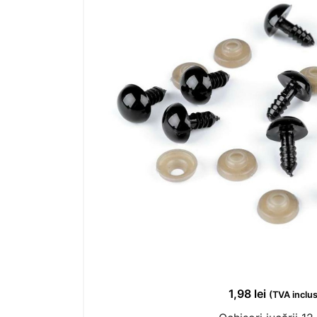
1,98
lei
(TVA inclu