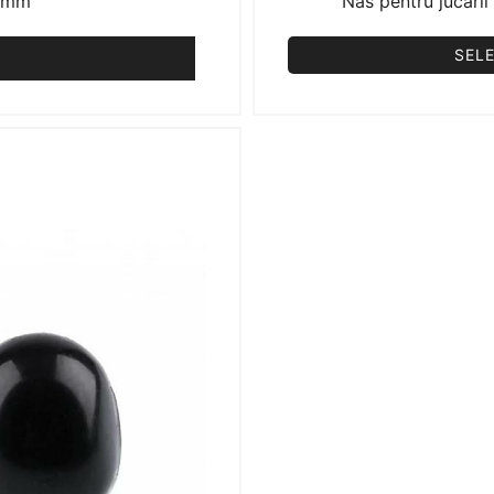
2 mm
Nas pentru jucari
SEL