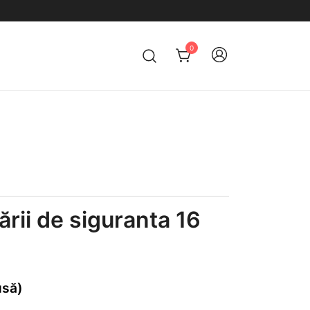
0
ării de siguranta 16
usă)