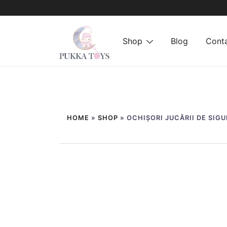
Shop
Blog
Cont
PukkaToys
Sari
la
HOME
»
SHOP
»
OCHIȘORI JUCĂRII DE SIG
conținut