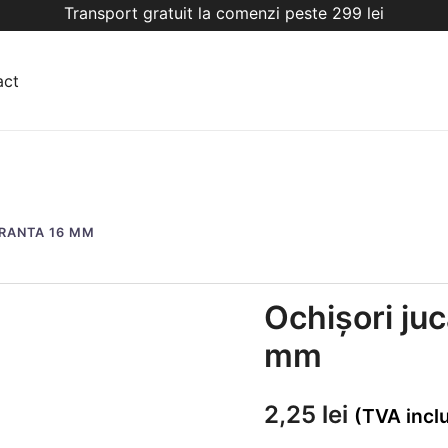
Transport gratuit la comenzi peste 299 lei
act
URANTA 16 MM
Ochișori juc
mm
2,25
lei
(TVA incl