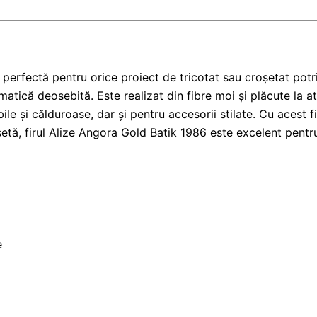
perfectă pentru orice proiect de tricotat sau croșetat potr
matică deosebită. Este realizat din fibre moi și plăcute la a
ile și călduroase, dar și pentru accesorii stilate. Cu acest 
etă, firul Alize Angora Gold Batik 1986 este excelent pentru 
e