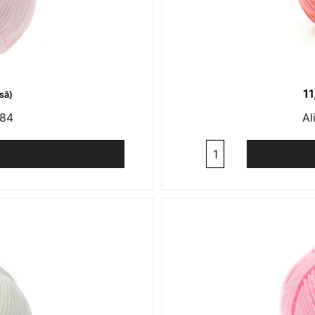
1
să)
184
Al
Cantitate
Alize
Baby
Best
170