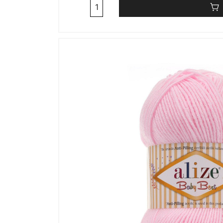
Cantitate
Alize
Baby
Best
450