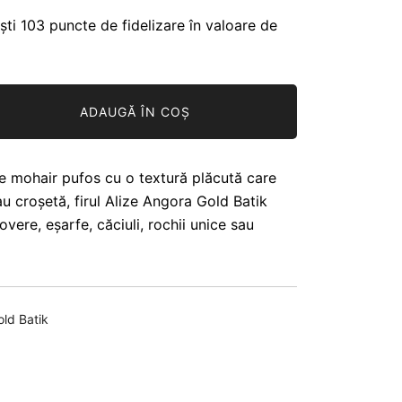
ști 103 puncte de fidelizare în valoare de
ADAUGĂ ÎN COȘ
de mohair pufos cu o textură plăcută care
au croșetă, firul Alize Angora Gold Batik
vere, eșarfe, căciuli, rochii unice sau
ld Batik