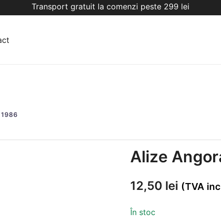
Transport gratuit la comenzi peste 299 lei
act
 1986
Alize Angor
12,50
lei
(TVA inc
În stoc