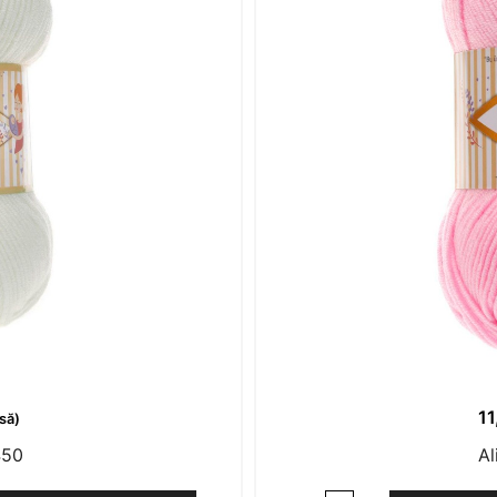
1
să)
450
Al