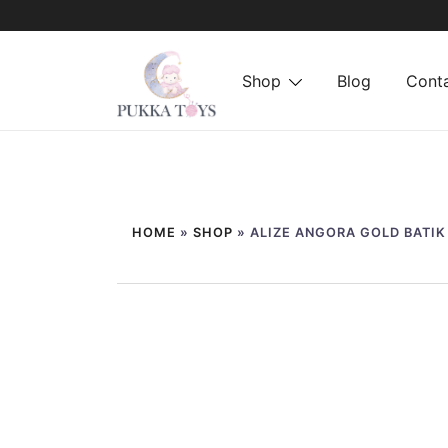
Shop
Blog
Cont
PukkaToys
Sari
la
HOME
»
SHOP
»
ALIZE ANGORA GOLD BATIK
conținut