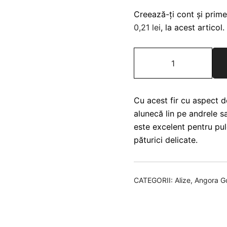
Creează-ți cont și prime
0,21
lei
, la acest articol.
Cantitate
Alize
Angora
Gold
Cu acest fir cu aspect 
Batik
alunecă lin pe andrele s
1986
este excelent pentru pulo
păturici delicate.
CATEGORII:
Alize
,
Angora Go