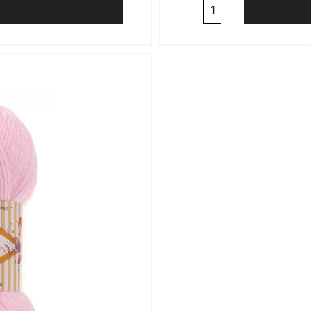
Cantitate
Alize
Baby
Best
191