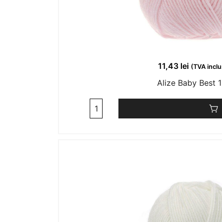
11,43
lei
(TVA inclu
Alize Baby Best 
Cantitate
Alize
Baby
Best
184