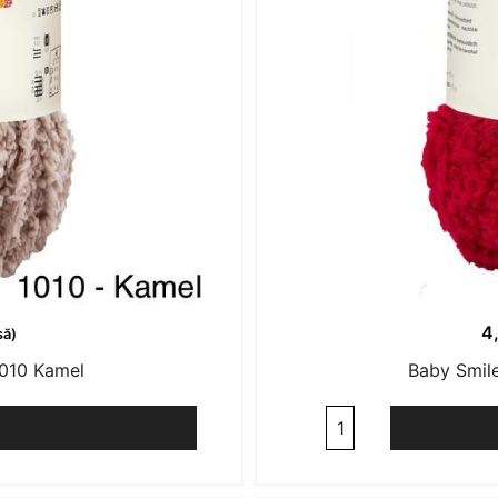
4
să)
1010 Kamel
Baby Smile
Cantitate
Baby
Smiles
Lenja