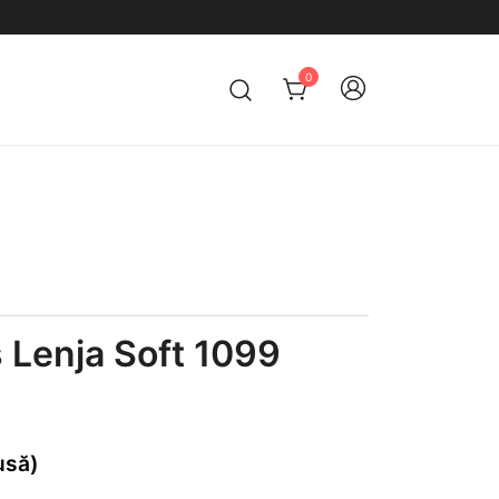
0
 Lenja Soft 1099
usă)