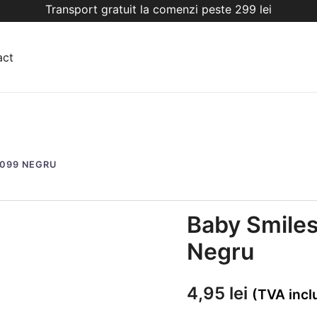
Transport gratuit la comenzi peste 299 lei
act
1099 NEGRU
Baby Smiles
Negru
4,95
lei
(TVA incl