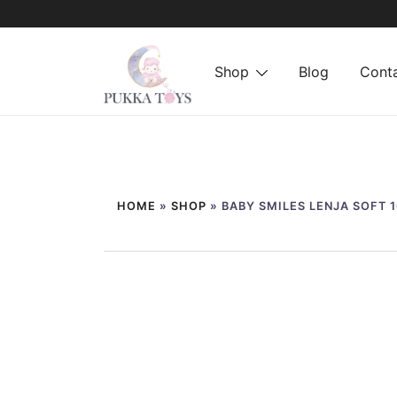
Shop
Blog
Cont
PukkaToys
Sari
la
HOME
»
SHOP
»
BABY SMILES LENJA SOFT 
conținut