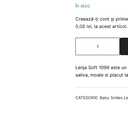
În stoc
Creează-ți cont și prime
0,08
lei
, la acest articol.
Cantitate
Baby
Smiles
Lenja
Lenja Soft 1099 este un f
Soft
saliva, moale si placut l
1099
Negru
CATEGORIE:
Baby Smiles Le