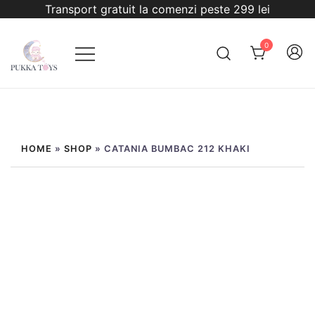
Sari
Transport gratuit la comenzi peste 299 lei
la
conținut
0
PukkaToys
HOME
»
SHOP
»
CATANIA BUMBAC 212 KHAKI