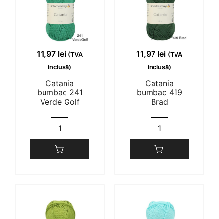
1-1 of 1 review
11,97
lei
11,97
lei
(TVA
(TVA
inclusă)
inclusă)
Ana Maria Cristian
03/10/2023
Catania
Catania
bumbac 241
bumbac 419
Verde Golf
Brad
(0)
(0)
Cantitate
Cantitate
Catania
Catania
bumbac
bumbac
241
419
Verde
Brad
Golf