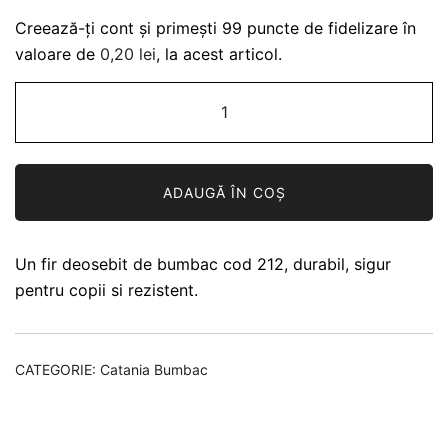
Creează-ți cont și primești 99 puncte de fidelizare în
valoare de
0,20
lei
, la acest articol.
Cantitate
Catania
bumbac
212
ADAUGĂ ÎN COȘ
Khaki
Un fir deosebit de bumbac cod 212, durabil, sigur
pentru copii si rezistent.
CATEGORIE:
Catania Bumbac