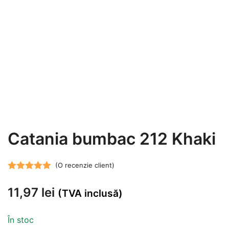
Catania bumbac 212 Khaki
(O recenzie client)
Evaluat la
11,97
lei
5.00
din 5 pe
(TVA inclusă)
baza unei
singure
În stoc
evaluări