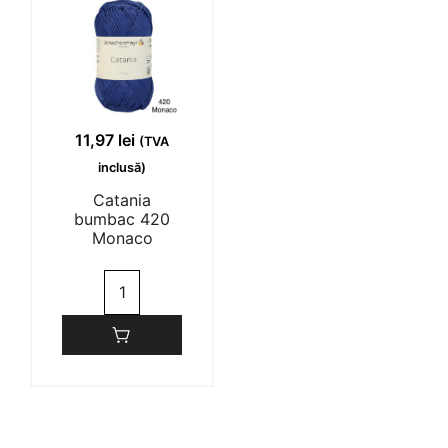
11,97
lei
(TVA
inclusă)
Catania
bumbac 420
Monaco
Cantitate
Catania
bumbac
420
Monaco