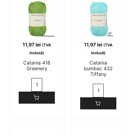
1-3 of 3 reviews
11,97
lei
11,97
lei
(TVA
(TVA
inclusă)
inclusă)
Andreea Muntean
30/10/2023
Catania 418
Catania
Greenery
bumbac 432
Tiffany
(0)
(0)
Cantitate
Cantitate
Catania
Catania
418
Ana Maria Cristian
03/10/2023
bumbac
Greenery
432
Tiffany
(0)
(0)