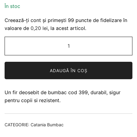
evaluări de la
În stoc
clienți
Creează-ți cont și primești 99 puncte de fidelizare în
valoare de
0,20
lei
, la acest articol.
Cantitate
Catania
bumbac
399
ADAUGĂ ÎN COȘ
Malve
Un fir deosebit de bumbac cod 399, durabil, sigur
pentru copii si rezistent.
CATEGORIE:
Catania Bumbac