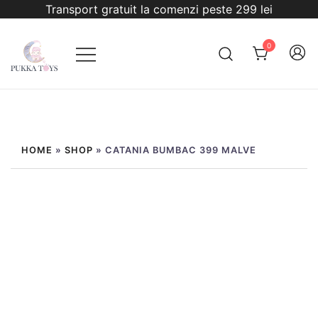
Sari
Transport gratuit la comenzi peste 299 lei
la
conținut
0
PukkaToys
HOME
»
SHOP
»
CATANIA BUMBAC 399 MALVE