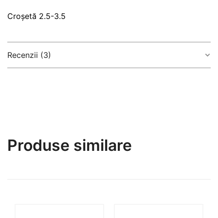
Croșetă 2.5-3.5
Recenzii (3)
5,0
Based on 3 reviews
Produse similare
5
100%
4
0%
3
0%
2
0%
1
0%