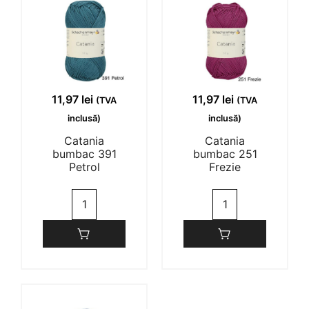
Daniela
28/04/2023
(0)
(0)
11,97
lei
11,97
lei
(TVA
(TVA
inclusă)
inclusă)
Catania
Catania
bumbac 391
bumbac 251
Petrol
Frezie
Cantitate
Cantitate
Catania
Catania
bumbac
bumbac
391
251
Petrol
Frezie