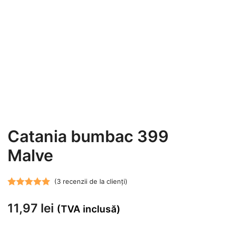
Catania bumbac 399
Malve
(
3
recenzii de la clienți)
Evaluat la
3
11,97
lei
5.00
din 5 pe
(TVA inclusă)
baza a