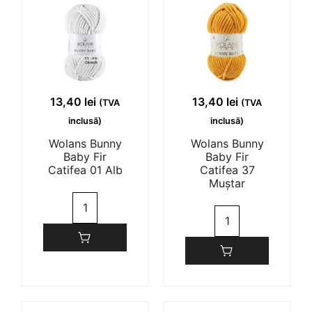
1-2 of 2 reviews
13,40
lei
13,40
lei
(TVA
(TVA
inclusă)
inclusă)
Adriana-Florentina Vaduva
10/01/2024
Wolans Bunny
Wolans Bunny
Baby Fir
Baby Fir
Catifea 01 Alb
Catifea 37
Muștar
pun 5, dar nu am folosit inca firul. Sper ca va
Cantitate
fi ok
Cantitate
Wolans
Wolans
(0)
(0)
Bunny
Bunny
Baby
Baby
Fir
Fir
DENISA EMANUELA TOLAN
30/10/2023
Catifea
Catifea
01
37
Alb