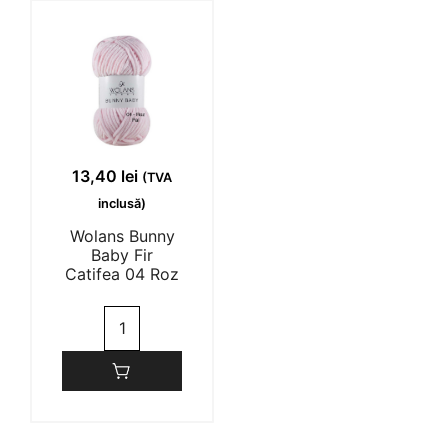
32
Verde
Închis
13,40
lei
(TVA
inclusă)
Wolans Bunny
Baby Fir
Catifea 04 Roz
Cantitate
Wolans
Bunny
Baby
Fir
Catifea