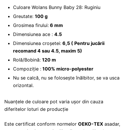
Culoare Wolans Bunny Baby 28: Ruginiu
Greutate:
100 g
Grosimea firului:
6 mm
Dimensiunea ace :
4.5
Dimensiunea croșetei:
6,5 ( Pentru jucării
recomand 4 sau 4.5, maxim 5)
Rolă/Bobină:
120 m
Compoziție :
100% micro-polyester
Nu se calcă, nu se folosește înălbitor, se va usca
orizontal.
Nuanțele de culoare pot varia ușor din cauza
diferitelor loturi de producție
Este certificat conform normelor
OEKO-TEX
asadar,