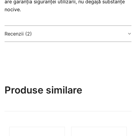
are garanția siguranței utilizarii, nu degajă substanțe
nocive.
Recenzii (2)
5,0
Based on 2 reviews
Produse similare
5
100%
4
0%
3
0%
2
0%
1
0%