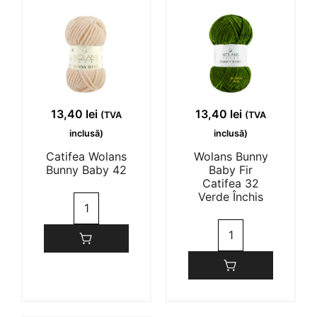
(0)
(0)
Muștar
13,40
lei
13,40
lei
(TVA
(TVA
inclusă)
inclusă)
Catifea Wolans
Wolans Bunny
Bunny Baby 42
Baby Fir
Catifea 32
Verde Închis
Cantitate
Catifea
Cantitate
Wolans
Wolans
Bunny
Bunny
Baby
Baby
42
Fir
Catifea