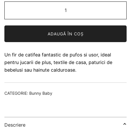
Cantitate
Catifea
Wolans
Bunny
ADAUGĂ ÎN COȘ
Baby
28
Un fir de catifea fantastic de pufos si usor, ideal
pentru jucarii de plus, textile de casa, paturici de
bebelusi sau hainute calduroase.
CATEGORIE:
Bunny Baby
Descriere