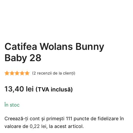
Catifea Wolans Bunny
Baby 28
(
2
recenzii de la clienți)
Evaluat la
2
13,40
lei
5.00
din 5 pe
(TVA inclusă)
baza a
evaluări de la
În stoc
clienți
Creează-ți cont și primești 111 puncte de fidelizare în
valoare de
0,22
lei
, la acest articol.