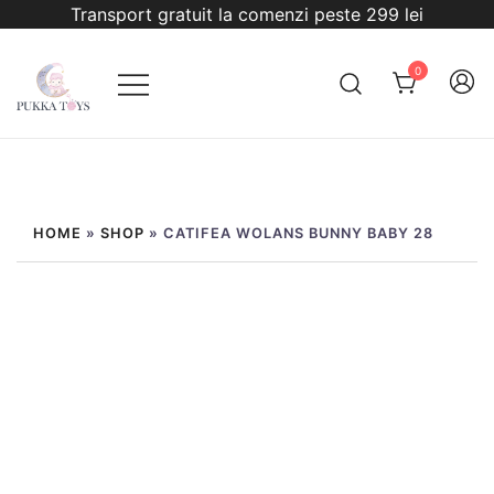
Sari
Transport gratuit la comenzi peste 299 lei
la
conținut
0
PukkaToys
HOME
»
SHOP
»
CATIFEA WOLANS BUNNY BABY 28