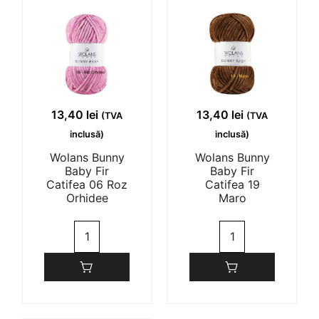
Verde
Baby
13,40
lei
13,40
lei
(TVA
(TVA
inclusă)
inclusă)
Wolans Bunny
Wolans Bunny
Baby Fir
Baby Fir
Catifea 06 Roz
Catifea 19
Orhidee
Maro
Cantitate
Cantitate
Wolans
Wolans
Bunny
Bunny
Baby
Baby
Fir
Fir
Catifea
Catifea