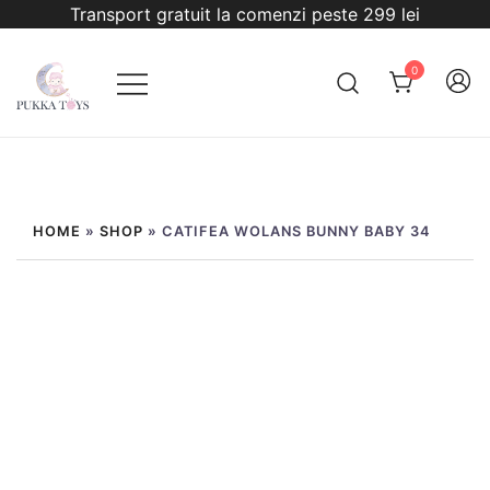
Sari
Transport gratuit la comenzi peste 299 lei
la
conținut
0
PukkaToys
HOME
»
SHOP
»
CATIFEA WOLANS BUNNY BABY 34