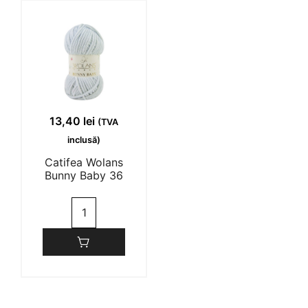
06
19
Roz
Maro
Orhidee
13,40
lei
(TVA
inclusă)
Catifea Wolans
Bunny Baby 36
Cantitate
Catifea
Wolans
Bunny
Baby
36