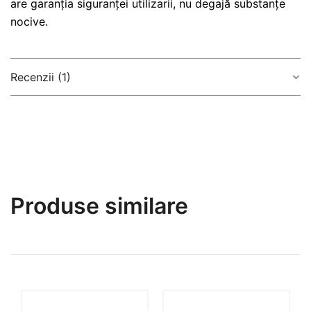
are garanția siguranței utilizarii, nu degajă substanțe
nocive.
Recenzii (1)
5,0
Based on 1 review
Produse similare
5
100%
4
0%
3
0%
2
0%
1
0%