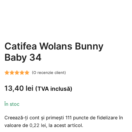
Catifea Wolans Bunny
Baby 34
(O recenzie client)
Evaluat la
13,40
lei
5.00
din 5 pe
(TVA inclusă)
baza unei
singure
În stoc
evaluări
Creează-ți cont și primești 111 puncte de fidelizare în
valoare de
0,22
lei
, la acest articol.