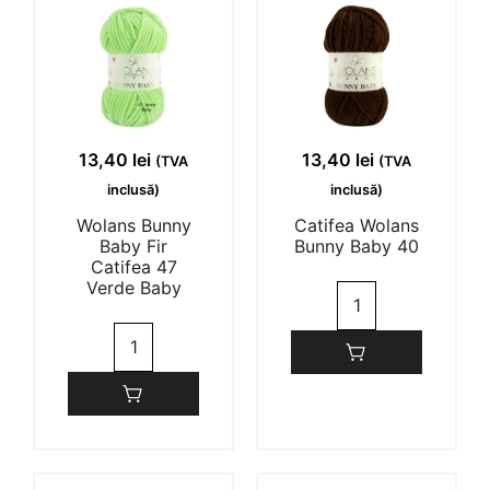
1-1 of 1 review
13,40
lei
13,40
lei
(TVA
(TVA
inclusă)
inclusă)
DENISA EMANUELA TOLAN
30/10/2023
Wolans Bunny
Catifea Wolans
Baby Fir
Bunny Baby 40
Catifea 47
(0)
(0)
Verde Baby
Cantitate
Catifea
Cantitate
Wolans
Wolans
Bunny
Bunny
Baby
Baby
40
Fir
Catifea
47