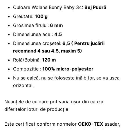
Culoare Wolans Bunny Baby 34:
Bej Pudră
Greutate:
100 g
Grosimea firului:
6 mm
Dimensiunea ace :
4.5
Dimensiunea croșetei:
6,5 ( Pentru jucării
recomand 4 sau 4.5, maxim 5)
Rolă/Bobină:
120 m
Compoziție :
100% micro-polyester
Nu se calcă, nu se folosește înălbitor, se va usca
orizontal.
Nuanțele de culoare pot varia ușor din cauza
diferitelor loturi de producție
Este certificat conform normelor
OEKO-TEX
asadar,