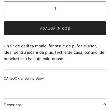
Cantitate
Catifea
Wolans
Bunny
ADAUGĂ ÎN COȘ
Baby
34
Un fir de catifea moale, fantastic de pufos si usor,
ideal pentru jucarii de plus, textile de casa, paturici de
bebelusi sau hainute calduroase.
CATEGORIE:
Bunny Baby
Descriere