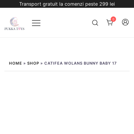
Sari
Transport gratuit la comenzi peste 299 lei
la
conținut
0
PukkaToys
HOME
»
SHOP
»
CATIFEA WOLANS BUNNY BABY 17