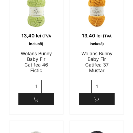
1-2 of 2 reviews
13,40
lei
13,40
lei
(TVA
(TVA
inclusă)
inclusă)
DENISA EMANUELA TOLAN
30/10/2023
Wolans Bunny
Wolans Bunny
Baby Fir
Baby Fir
Catifea 46
Catifea 37
(0)
(0)
Fistic
Muștar
Cantitate
Cantitate
CRISTINA HANCIANU
01/05/2023
Wolans
Wolans
Bunny
Bunny
Baby
Baby
(0)
(0)
Fir
Fir
Catifea
Catifea
46
37
Fistic
Muștar