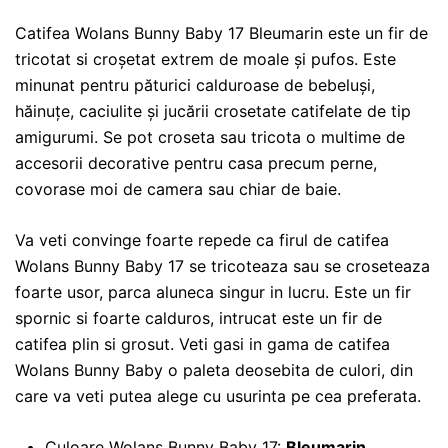
Catifea Wolans Bunny Baby 17 Bleumarin este un fir de
tricotat si croșetat extrem de moale și pufos. Este
minunat pentru păturici calduroase de bebeluși,
hăinuțe, caciulite și jucării crosetate catifelate de tip
amigurumi. Se pot croseta sau tricota o multime de
accesorii decorative pentru casa precum perne,
covorase moi de camera sau chiar de baie.
Va veti convinge foarte repede ca firul de catifea
Wolans Bunny Baby 17 se tricoteaza sau se croseteaza
foarte usor, parca aluneca singur in lucru. Este un fir
spornic si foarte calduros, intrucat este un fir de
catifea plin si grosut. Veti gasi in gama de catifea
Wolans Bunny Baby o paleta deosebita de culori, din
care va veti putea alege cu usurinta pe cea preferata.
Culoare Wolans Bunny Baby 17:
Bleumarin