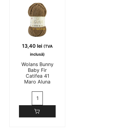
Alb
Negru
Unt
13,40
lei
(TVA
inclusă)
Wolans Bunny
Baby Fir
Catifea 41
Maro Aluna
Cantitate
Wolans
Bunny
Baby
Fir
Catifea
41