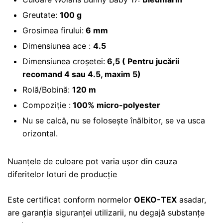
Greutate:
100 g
Grosimea firului:
6 mm
Dimensiunea ace :
4.5
Dimensiunea croșetei:
6,5 ( Pentru jucării
recomand 4 sau 4.5, maxim 5)
Rolă/Bobină:
120 m
Compoziție :
100% micro-polyester
Nu se calcă, nu se folosește înălbitor, se va usca
orizontal.
Nuanțele de culoare pot varia ușor din cauza
diferitelor loturi de producție
Este certificat conform normelor
OEKO-TEX
asadar,
are garanția siguranței utilizarii, nu degajă substanțe