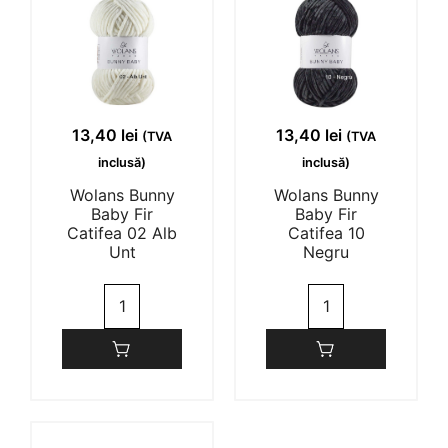
13,40
lei
13,40
lei
(TVA
(TVA
inclusă)
inclusă)
Wolans Bunny
Wolans Bunny
Baby Fir
Baby Fir
Catifea 02 Alb
Catifea 10
Unt
Negru
Cantitate
Cantitate
Wolans
Wolans
Bunny
Bunny
Baby
Baby
Fir
Fir
Catifea
Catifea
02
10