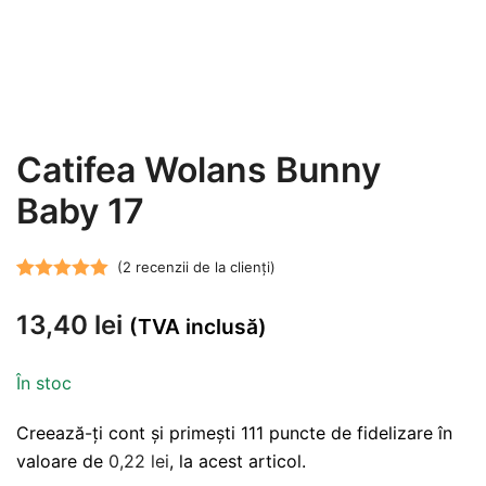
Catifea Wolans Bunny
Baby 17
(
2
recenzii de la clienți)
Evaluat la
2
13,40
lei
5.00
din 5 pe
(TVA inclusă)
baza a
evaluări de la
În stoc
clienți
Creează-ți cont și primești 111 puncte de fidelizare în
valoare de
0,22
lei
, la acest articol.