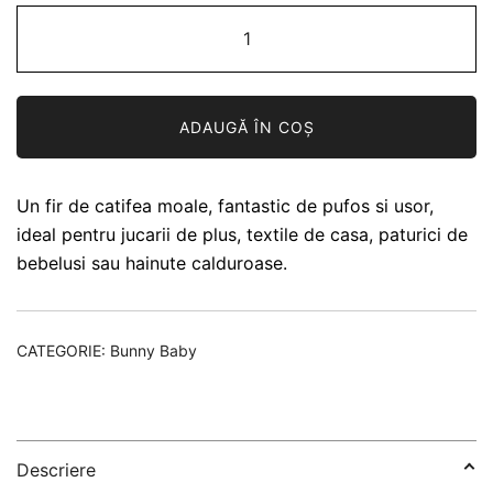
Cantitate
Catifea
Wolans
Bunny
ADAUGĂ ÎN COȘ
Baby
17
Un fir de catifea moale, fantastic de pufos si usor,
ideal pentru jucarii de plus, textile de casa, paturici de
bebelusi sau hainute calduroase.
CATEGORIE:
Bunny Baby
Descriere