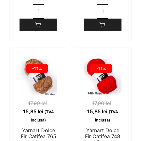
Cantitate
Cantitate
Yarnart
Yarnart
Dolce
Dolce
Fir
Fir
Catifea
Catifea
746
744
Turquoise
Lila
-11%
-11%
17,90
lei
17,90
lei
Prețul
Prețul
Prețul
Prețul
15,85
lei
15,85
lei
(TVA
(TVA
inițial
curent
inițial
curent
inclusă)
inclusă)
a
este:
a
este:
Yarnart Dolce
Yarnart Dolce
fost:
15,85 lei.
fost:
15,85 lei.
Fir Catifea 765
Fir Catifea 748