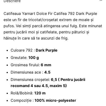
Descriere
Catifeaua Yarnart Dolce Fir Catifea 792 Dark Purple
este un fir de tricotat/croșetat extrem de moale și
pufos. Vei simți parcă atingerea unui fulg. Este minunat
pentru jucării moi și catifelate, pentru păturici și
hăinuțe în care să te ascunzi de frig.
Culoare 792 :
Dark Purple
Greutate:
100 g
Grosimea firului:
6 mm
Dimensiunea ace :
4.5
Dimensiunea croșetei:
6,5 ( Pentru jucării
recomand 4 sau 4.5, maxim 5)
Rolă/Bobină:
120 m
Compoziție :
100% micro-polyester