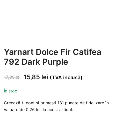
Yarnart Dolce Fir Catifea
792 Dark Purple
Prețul
Prețul
15,85
lei
(TVA inclusă)
17,90
lei
inițial
curent
În stoc
a
este:
Creează-ți cont și primești 131 puncte de fidelizare în
fost:
15,85 lei.
valoare de
0,26
lei
, la acest articol.