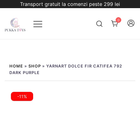
Sari
Transport gratuit la comenzi peste 299 lei
la
conținut
0
PukkaToys
HOME
»
SHOP
»
YARNART DOLCE FIR CATIFEA 792
DARK PURPLE
-11%