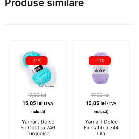
Produse similare
-11%
-11%
17,90
lei
17,90
lei
Prețul
Prețul
Prețul
Prețul
15,85
lei
15,85
lei
(TVA
(TVA
inițial
curent
inițial
curent
inclusă)
inclusă)
a
este:
a
este:
Yarnart Dolce
Yarnart Dolce
fost:
15,85 lei.
fost:
15,85 lei.
Fir Catifea 746
Fir Catifea 744
Turquoise
Lila
17,90 lei.
17,90 lei.