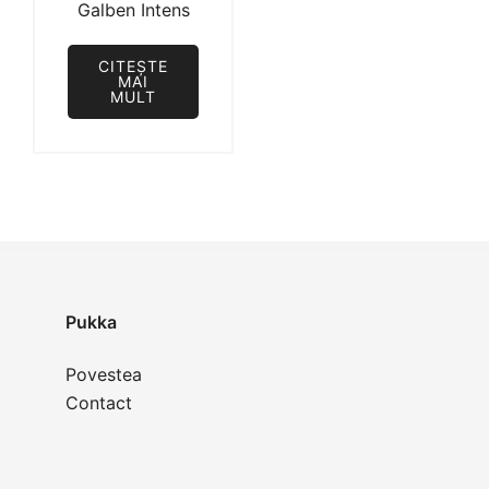
Galben Intens
17,90 lei.
CITEȘTE
MAI
MULT
Pukka
Povestea
Contact