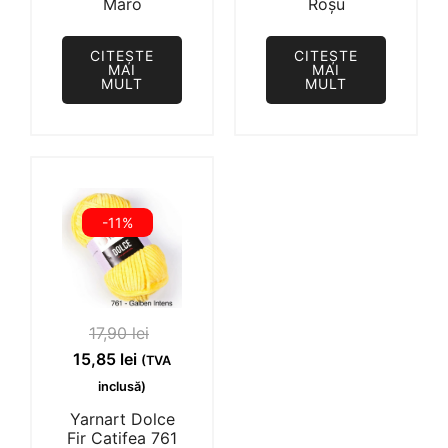
Maro
Roșu
17,90 lei.
17,90 lei.
CITEȘTE
CITEȘTE
MAI
MAI
MULT
MULT
-11%
17,90
lei
Prețul
Prețul
15,85
lei
(TVA
inițial
curent
inclusă)
a
este:
Yarnart Dolce
fost:
15,85 lei.
Fir Catifea 761