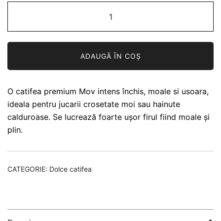
17,90 lei.
Cantitate
Yarnart
Dolce
Fir
ADAUGĂ ÎN COȘ
Catifea
792
Dark
O catifea premium Mov intens închis, moale si usoara,
Purple
ideala pentru jucarii crosetate moi sau hainute
calduroase. Se lucrează foarte ușor firul fiind moale și
plin.
CATEGORIE:
Dolce catifea