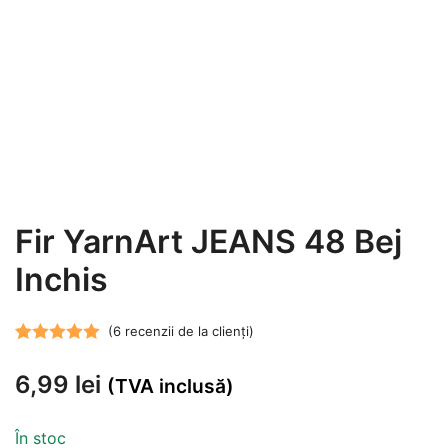
Fir YarnArt JEANS 48 Bej
Inchis
(
6
recenzii de la clienți)
Evaluat la
6
6,99
lei
5.00
din 5 pe
(TVA inclusă)
baza a
evaluări de la
În stoc