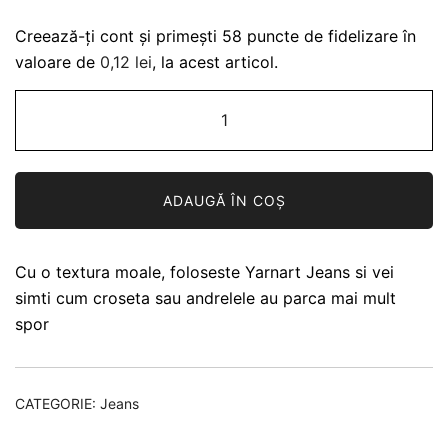
clienți
Creează-ți cont și primești 58 puncte de fidelizare în
valoare de
0,12
lei
, la acest articol.
Cantitate
Fir
YarnArt
JEANS
ADAUGĂ ÎN COȘ
48
Bej
Inchis
Cu o textura moale, foloseste Yarnart Jeans si vei
simti cum croseta sau andrelele au parca mai mult
spor
CATEGORIE:
Jeans