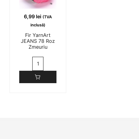
6,99
lei
(TVA
inclusă)
Fir YarnArt
JEANS 78 Roz
Zmeuriu
Cantitate
Fir
YarnArt
JEANS
78
Roz
Zmeuriu