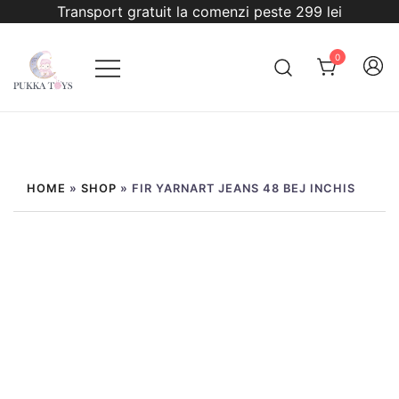
Sari
Transport gratuit la comenzi peste 299 lei
la
conținut
0
PukkaToys
HOME
»
SHOP
»
FIR YARNART JEANS 48 BEJ INCHIS