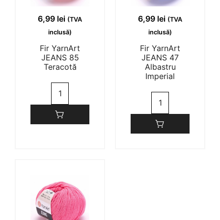
DENISA EMANUELA TOLAN
25/04/2023
6,99
lei
6,99
lei
(TVA
(TVA
inclusă)
inclusă)
(0)
(0)
Fir YarnArt
Fir YarnArt
JEANS 85
JEANS 47
Teracotă
Albastru
Roxana
21/04/2023
Imperial
Cantitate
Cantitate
Fir
(0)
(0)
Fir
YarnArt
YarnArt
JEANS
JEANS
85
Reka O.
06/04/2023
47
Teracotă
Albastru
Imperial
(0)
(0)