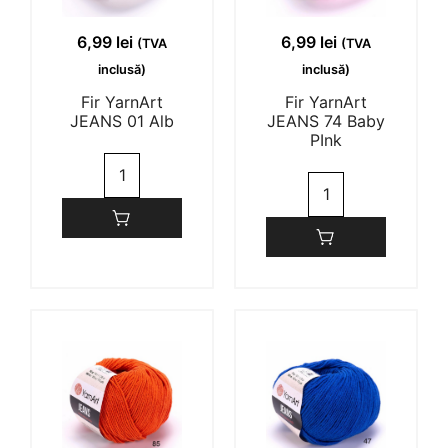
1-6 of 6 reviews
6,99
lei
6,99
lei
(TVA
(TVA
inclusă)
inclusă)
Eliza Ramona
27/12/2023
Fir YarnArt
Fir YarnArt
JEANS 01 Alb
JEANS 74 Baby
PInk
(0)
(0)
Cantitate
Cantitate
Fir
Fir
YarnArt
Jolie
22/05/2023
YarnArt
JEANS
JEANS
01
74
(0)
(0)
Alb
Baby
PInk
Ioana
10/05/2023
(0)
(0)