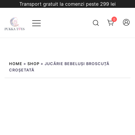
Sari
Transport gratuit la comenzi peste 299 lei
la
conținut
0
PukkaToys
HOME
»
SHOP
»
JUCĂRIE BEBELUȘI BROSCUȚĂ
CROȘETATĂ