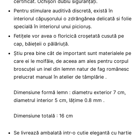
certificat. Ochișori dublu siguranțați.
Pentru stimulare auditivă discretă, există în
interiorul căpușorului o zdrăngănea delicată si folie
specială în interiorul unui picioruș.
Fetițele vor avea o floricică croșetată cusută pe
cap, băiețeii o pălăriuță.
Știu prea bine cât de important sunt materialele pe
care ei le molfăie, de aceea am ales pentru corpul
broscuței un inel din lemnn natur de fag românesc
prelucrat manual în atelier de tâmplărie .
Dimensiune formă lemn : diametru exterior 7 cm,
diametrul interior 5 cm, lățime 0.8 mm .
Dimensiune totală : 16 cm
Se livrează ambalată intr-o cutie elegantă cu hartie