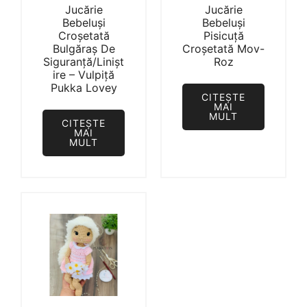
Jucărie
Jucărie
Bebeluși
Bebeluși
Croșetată
Pisicuță
Bulgăraș De
Croșetată Mov-
Siguranță/Linișt
Roz
ire – Vulpiță
Pukka Lovey
CITEȘTE
MAI
MULT
CITEȘTE
MAI
MULT