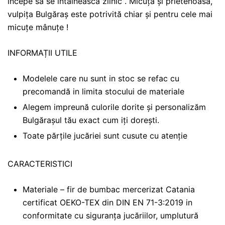
începe să se întâlnească zilnic . Micuță și prietenoasă,
vulpița Bulgăraș este potrivită chiar și pentru cele mai
micuțe mânuțe !
INFORMAȚII UTILE
Modelele care nu sunt in stoc se refac cu
precomandă in limita stocului de materiale
Alegem impreună culorile dorite și personalizăm
Bulgărașul tău exact cum iți dorești.
Toate părțile jucăriei sunt cusute cu atenție
CARACTERISTICI
Materiale – fir de bumbac mercerizat Catania
certificat OEKO-TEX din DIN EN 71-3:2019 in
conformitate cu siguranța jucăriilor, umplutură