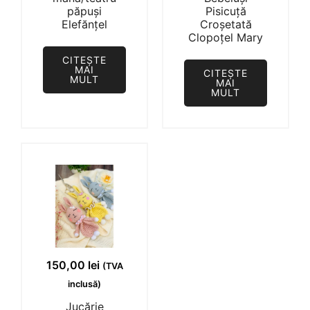
păpuși
Pisicuță
Elefănțel
Croșetată
Clopoțel Mary
CITEȘTE
MAI
CITEȘTE
MULT
MAI
MULT
150,00
lei
(TVA
inclusă)
Jucărie