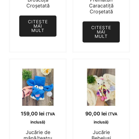
Croșetată
Caracatiță
Croșetată
CITEȘTE
MAI
CITEȘTE
MULT
MAI
MULT
159,00
lei
90,00
lei
(TVA
(TVA
inclusă)
inclusă)
Jucărie de
Jucărie
mână/teatru
Bebeluși