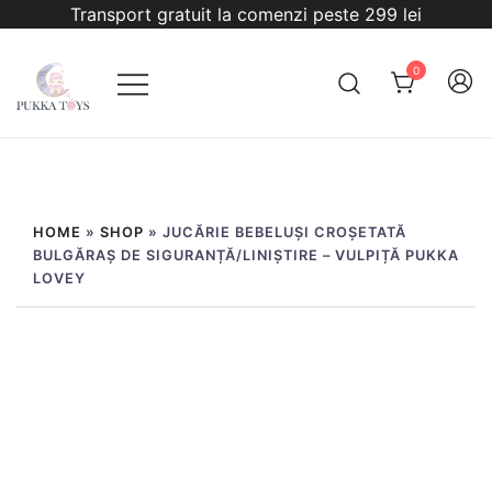
Sari
Transport gratuit la comenzi peste 299 lei
la
conținut
0
PukkaToys
HOME
»
SHOP
»
JUCĂRIE BEBELUȘI CROȘETATĂ
BULGĂRAȘ DE SIGURANȚĂ/LINIȘTIRE – VULPIȚĂ PUKKA
LOVEY