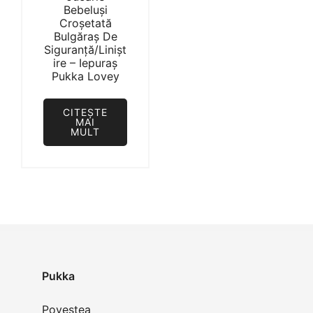
Bebeluși
Croșetată
Bulgăraș De
Siguranță/Linișt
ire – Iepuraș
Pukka Lovey
CITEȘTE
MAI
MULT
Pukka
Povestea