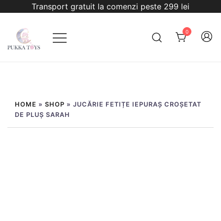
Sari
Transport gratuit la comenzi peste 299 lei
la
conținut
0
PukkaToys
HOME
»
SHOP
»
JUCĂRIE FETIȚE IEPURAȘ CROȘETAT
DE PLUȘ SARAH