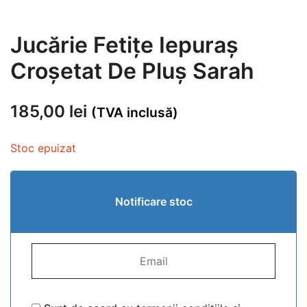
Jucărie Fetițe Iepuraș
Croșetat De Pluș Sarah
185,00
lei
(TVA inclusă)
Stoc epuizat
Notificare stoc