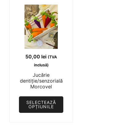
pot
fi
alese
în
pagina
produsului.
50,00
lei
(TVA
inclusă)
Jucărie
dentiție/senzorială
Morcovel
Acest
SELECTEAZĂ
produs
OPȚIUNILE
are
mai
multe
variații.