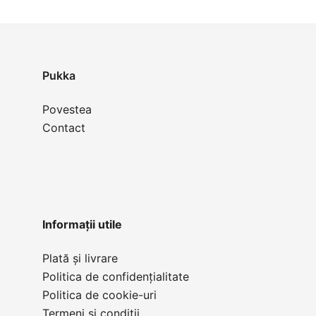
Opțiunile
pot
fi
alese
Pukka
în
Povestea
pagina
Contact
produsului.
Informații utile
Plată și livrare
Politica de confidențialitate
Politica de cookie-uri
Termeni și condiții