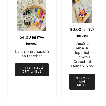
90,00
lei
(TVA
inclusă)
54,00
lei
(TVA
Jucărie
inclusă)
Bebeluși
Lant pentru suzetă
Iepurică
sau teether
Clopoțel
Croșetată
Acest
Galben-Mov
SELECTEAZĂ
produs
OPȚIUNILE
are
CITEȘTE
MAI
mai
MULT
multe
variații.
Opțiunile