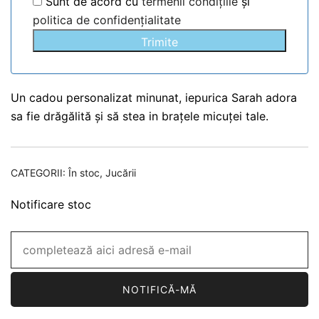
Sunt de acord cu
termenii condițiile
și
politica de confidențialitate
Trimite
Un cadou personalizat minunat, iepurica Sarah adora
sa fie drăgălită și să stea in brațele micuței tale.
CATEGORII:
În stoc
,
Jucării
Notificare stoc
NOTIFICĂ-MĂ