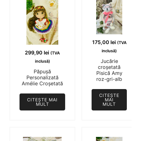
175,00
lei
(TVA
inclusă)
299,90
lei
(TVA
Jucărie
inclusă)
croșetată
Păpușă
Pisică Amy
Personalizată
roz-gri-alb
Amélie Croșetată
CITEȘTE
CITEȘTE MAI
MAI
MULT
MULT