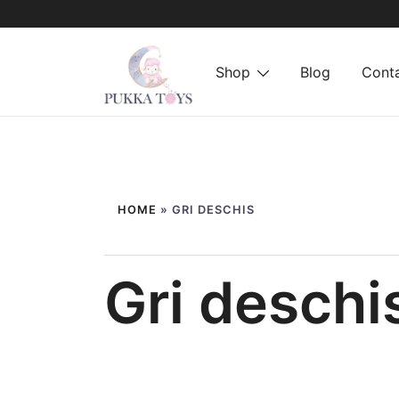
Shop
Blog
Cont
Sari
PukkaToys
la
conținut
HOME
»
GRI DESCHIS
Gri deschi