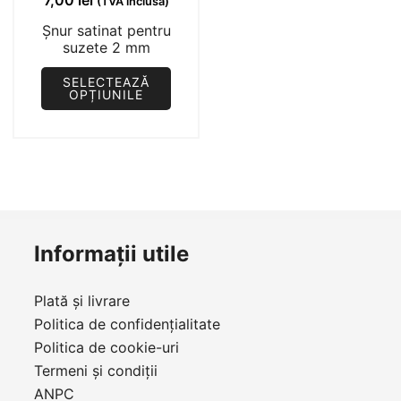
7,00
lei
(TVA inclusă)
Șnur satinat pentru
suzete 2 mm
SELECTEAZĂ
OPȚIUNILE
Acest
produs
are
mai
multe
variații.
Informații utile
Opțiunile
pot
Plată și livrare
fi
Politica de confidențialitate
alese
Politica de cookie-uri
în
Termeni și condiții
pagina
ANPC
produsului.