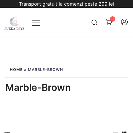
Sari
Transport gratuit la comenzi peste 299 lei
la
conținut
0
PukkaToys
HOME
»
MARBLE-BROWN
Marble-Brown