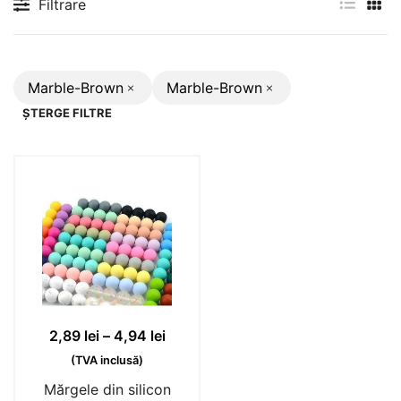
Filtrare
Marble-Brown
Marble-Brown
ȘTERGE FILTRE
Interval
2,89
lei
–
4,94
lei
de
(TVA inclusă)
prețuri:
Mărgele din silicon