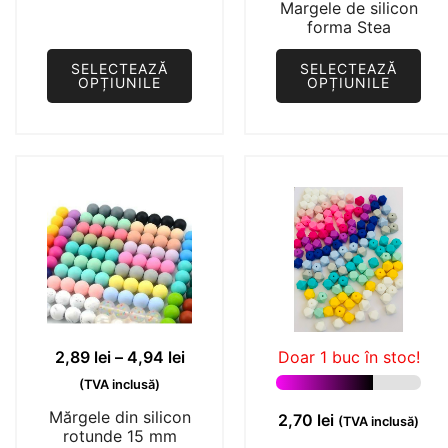
Margele de silicon
forma Stea
SELECTEAZĂ
SELECTEAZĂ
OPȚIUNILE
OPȚIUNILE
Acest
Acest
produs
produs
are
are
mai
mai
multe
multe
variații.
variații.
Opțiunile
Opțiunile
pot
pot
fi
fi
alese
alese
Interval
2,89
lei
–
4,94
lei
Doar 1 buc în stoc!
în
în
de
(TVA inclusă)
pagina
pagina
prețuri:
Mărgele din silicon
2,70
lei
(TVA inclusă)
produsului.
produsului.
2,89 lei
rotunde 15 mm