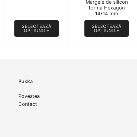
Margele de silicon
până
forma Hexagon
la
14*14 mm
4,94 lei
SELECTEAZĂ
SELECTEAZĂ
OPȚIUNILE
OPȚIUNILE
Acest
Acest
produs
produs
are
are
mai
mai
multe
multe
variații.
variații.
Pukka
Opțiunile
Opțiunile
pot
pot
Povestea
fi
fi
Contact
alese
alese
în
în
pagina
pagina
produsului.
produsului.