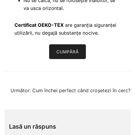
Nu se calcă, nu se folosește înălbitor, se
va usca orizontal.
Certificat OEKO-TEX
are garanția siguranței
utilizării, nu degajă substanțe nocive.
CUMPĂRĂ
Navigare
Următor:
Cum închei perfect când croșetezi în cerc?
în
articole
Lasă un răspuns