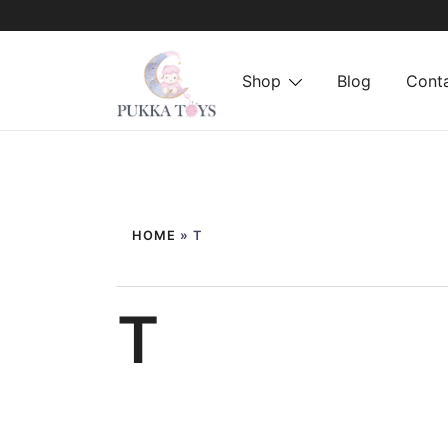
Shop
Blog
Cont
Sari
PukkaToys
la
conținut
HOME
»
T
T