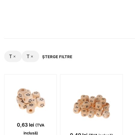
T
T
ȘTERGE FILTRE
0,63
lei
(TVA
inclusă)