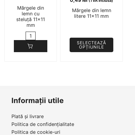
0,49
lei
(TVA inclusă)
Mărgele din
Mărgele din lemn
lemn cu
litere 11×11 mm
steluță 11×11
mm
Cantitate
Mărgele
SELECTEAZĂ
OPȚIUNILE
din
Acest
lemn
cu
produs
steluță
are
11x11
mai
mm
multe
variații.
Informații utile
Opțiunile
pot
Plată și livrare
fi
Politica de confidențialitate
alese
Politica de cookie-uri
în