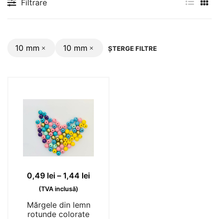
Filtrare
10 mm
10 mm
ȘTERGE FILTRE
Interval
0,49
lei
–
1,44
lei
de
(TVA inclusă)
prețuri:
Mărgele din lemn
0,49 lei
rotunde colorate