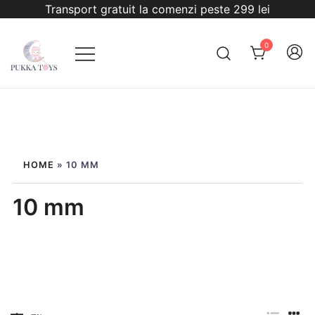
Sari
Transport gratuit la comenzi peste 299 lei
la
conținut
0
PukkaToys
HOME
»
10 MM
10 mm