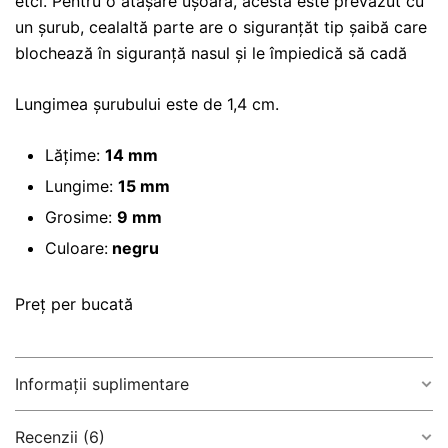
etcl. Pentru o atașare ușoară, acesta este prevăzut cu
un șurub, cealaltă parte are o siguranțăt tip șaibă care
blochează în siguranță nasul și le împiedică să cadă
Lungimea șurubului este de 1,4 cm.
Lăţime:
14 mm
Lungime:
15 mm
Grosime:
9 mm
Culoare:
negru
Preț per bucată
Informații suplimentare
Recenzii (6)
culoare
Black
,
Pastel pink