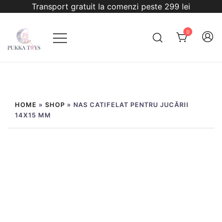
Sari
Transport gratuit la comenzi peste 299 lei
la
conținut
0
PukkaToys
HOME
»
SHOP
»
NAS CATIFELAT PENTRU JUCĂRII
14X15 MM