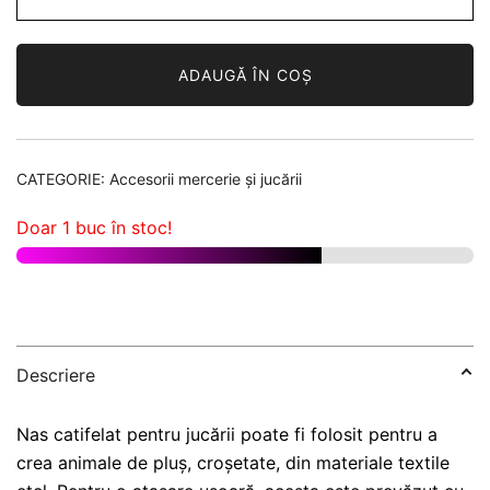
catifelat
pentru
ADAUGĂ ÎN COȘ
jucării
14X15
mm
CATEGORIE:
Accesorii mercerie și jucării
Doar 1 buc în stoc!
Descriere
Nas catifelat pentru jucării poate fi folosit pentru a
crea animale de pluș, croșetate, din materiale textile