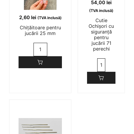
54,00
lei
(0)
(0)
produsului.
(TVA inclusă)
2,60
lei
(TVA inclusă)
Cutie
Mihaela Prelegea
06/04/2023
Ochișori cu
Chițăitoare pentru
siguranță
jucării 25 mm
pentru
jucării 71
(0)
(0)
Cantitate
perechi
Chițăitoare
pentru
Cantitate
CLAUDIA BORCHINA
30/03/2023
jucării
Cutie
25
Ochișori
mm
(0)
(0)
cu
siguranță
pentru
Denisa Dumitru
01/03/2023
jucării
71
perechi
(0)
(0)