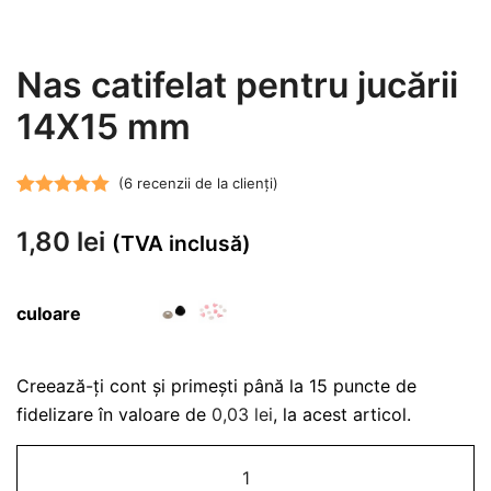
Nas catifelat pentru jucării
14X15 mm
(
6
recenzii de la clienți)
Evaluat la
6
1,80
lei
5.00
din 5 pe
(TVA inclusă)
baza a
evaluări de la
culoare
clienți
Creează-ți cont și primești până la 15 puncte de
fidelizare în valoare de
0,03
lei
, la acest articol.
Cantitate
Nas