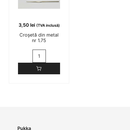
3,50
lei
(TVA inclusă)
Croșetă din metal
nr 1.75
Cantitate
Croșetă
din
metal
nr
1.75
Pukka