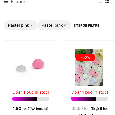
Filtrare
Pastel pink
Pastel pink
ȘTERGE FILTRE
-52%
Doar 1 buc în stoc!
Doar 1 buc în stoc!
Prețul
Preț
1,80
lei
39,60
lei
18,88
lei
(TVA inclusă)
inițial
cur