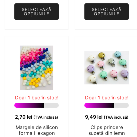
pân
SELECTEAZĂ
SELECTEAZĂ
la
OPȚIUNILE
OPȚIUNILE
4,94
Acest
Acest
produs
produs
are
are
mai
mai
multe
multe
variații.
variații.
Opțiunile
Opțiunile
pot
pot
fi
fi
alese
alese
Doar 1 buc în stoc!
Doar 1 buc în stoc!
în
în
pagina
pagina
2,70
lei
9,49
lei
(TVA inclusă)
(TVA inclusă)
produsului.
produsului.
Margele de silicon
Clips prindere
forma Hexagon
suzetă din lemn