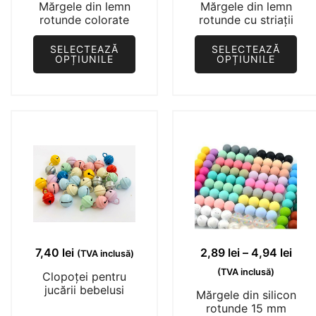
prețuri:
prețu
Mărgele din lemn
Mărgele din lemn
produsului.
produsului.
0,49 lei
0,89 
rotunde colorate
rotunde cu striații
până
pân
SELECTEAZĂ
SELECTEAZĂ
la
la
OPȚIUNILE
OPȚIUNILE
1,44 lei
1,44 
Acest
Acest
produs
produs
are
are
mai
mai
multe
multe
variații.
variații.
Opțiunile
Opțiunile
pot
pot
fi
fi
alese
alese
Inte
7,40
lei
2,89
lei
–
4,94
lei
(TVA inclusă)
în
în
de
(TVA inclusă)
Clopoței pentru
pagina
pagina
prețu
jucării bebelusi
Mărgele din silicon
produsului.
produsului.
2,89 
rotunde 15 mm