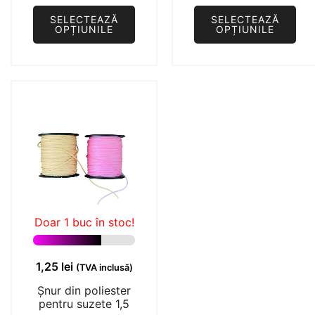
SELECTEAZĂ
SELECTEAZĂ
OPȚIUNILE
OPȚIUNILE
Acest
Acest
produs
produs
are
are
mai
mai
multe
multe
variații.
variații.
Opțiunile
Opțiunile
pot
pot
fi
fi
alese
alese
Doar 1 buc în stoc!
în
în
pagina
pagina
1,25
lei
(TVA inclusă)
produsului.
produsului.
Șnur din poliester
pentru suzete 1,5