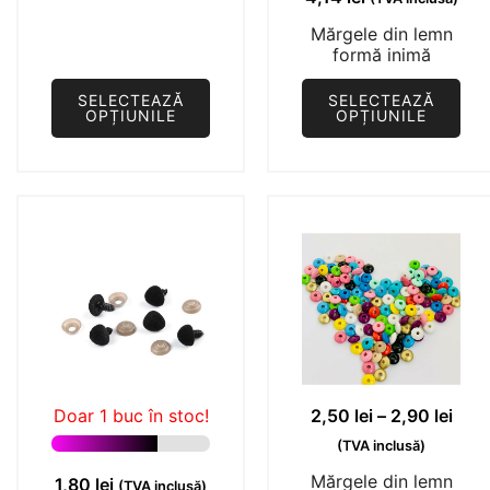
produsului.
produsului.
Mărgele din lemn
formă inimă
SELECTEAZĂ
SELECTEAZĂ
OPȚIUNILE
OPȚIUNILE
Acest
Acest
produs
produs
are
are
mai
mai
multe
multe
variații.
variații.
Opțiunile
Opțiunile
pot
pot
fi
fi
alese
alese
Inte
Doar 1 buc în stoc!
2,50
lei
–
2,90
lei
în
în
de
(TVA inclusă)
pagina
pagina
prețu
Mărgele din lemn
1,80
lei
(TVA inclusă)