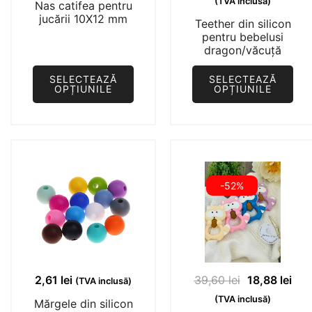
(TVA inclusă)
Nas catifea pentru
a
este
jucării 10X12 mm
Teether din silicon
fost:
18,8
pentru bebelusi
dragon/văcuță
39,60 lei.
SELECTEAZĂ
SELECTEAZĂ
OPȚIUNILE
OPȚIUNILE
Acest
Acest
produs
produs
are
are
mai
mai
multe
multe
-52%
variații.
variații.
Opțiunile
Opțiunile
pot
pot
fi
fi
alese
alese
Prețul
Preț
2,61
lei
39,60
lei
18,88
lei
(TVA inclusă)
în
în
inițial
cur
(TVA inclusă)
Mărgele din silicon
pagina
pagina