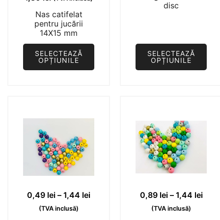
produsului.
produsului.
2,50
disc
Nas catifelat
pân
pentru jucării
la
14X15 mm
2,90
SELECTEAZĂ
SELECTEAZĂ
OPȚIUNILE
OPȚIUNILE
Acest
Acest
produs
produs
are
are
mai
mai
multe
multe
variații.
variații.
Opțiunile
Opțiunile
pot
pot
fi
fi
alese
alese
Interval
Inter
0,49
lei
–
1,44
lei
0,89
lei
–
1,44
lei
în
în
de
de
(TVA inclusă)
(TVA inclusă)
pagina
pagina