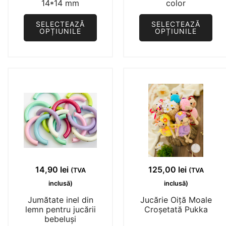
14*14 mm
color
SELECTEAZĂ
SELECTEAZĂ
OPȚIUNILE
OPȚIUNILE
Acest
Acest
produs
produs
are
are
mai
mai
multe
multe
variații.
variații.
Opțiunile
Opțiunile
pot
pot
fi
fi
alese
alese
14,90
lei
125,00
lei
(TVA
(TVA
în
în
inclusă)
inclusă)
pagina
pagina
Jumătate inel din
Jucărie Oiță Moale
produsului.
produsului.
lemn pentru jucării
Croșetată Pukka
bebeluși